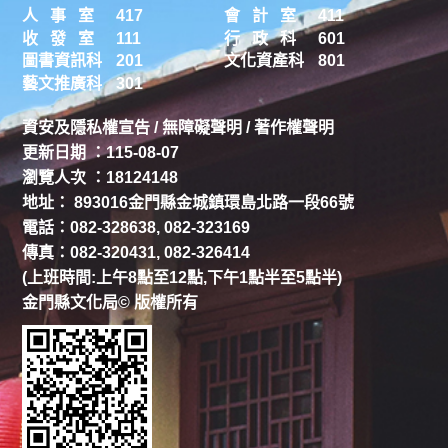
人 事 室
417
會 計 室
411
收 發 室
111
行 政 科
601
圖書資訊科
201
文化資產科
801
藝文推廣科
301
資安及隱私權宣告
/
無障礙聲明
/
著作權聲明
更新日期 ：115-08-07
瀏覽人次 ：18124148
地址： 893016金門縣金城鎮環島北路一段66號
電話：082-328638, 082-323169
傳真：082-320431, 082-326414
(上班時間:上午8點至12點,下午1點半至5點半)
金門縣文化局© 版權所有