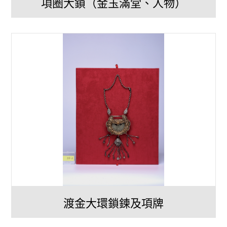
項圈大鎖（金玉滿堂、人物）
渡金大環鎖鍊及項牌