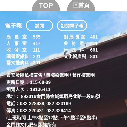
TOP
回首頁
電子報
試閱
訂閱電子報
局 長 室
555
副 局 長 室
401
人 事 室
417
會 計 室
411
收 發 室
111
行 政 科
601
圖書資訊科
201
文化資產科
801
藝文推廣科
301
資安及隱私權宣告
/
無障礙聲明
/
著作權聲明
更新日期 ：115-08-09
瀏覽人次 ：18136411
地址： 893016金門縣金城鎮環島北路一段66號
電話：082-328638, 082-323169
傳真：082-320431, 082-326414
(上班時間:上午8點至12點,下午1點半至5點半)
金門縣文化局© 版權所有