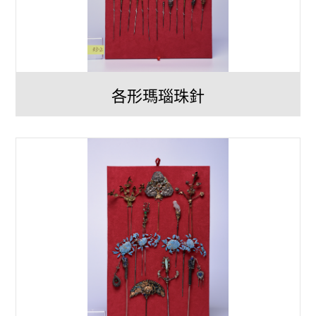
各形瑪瑙珠針