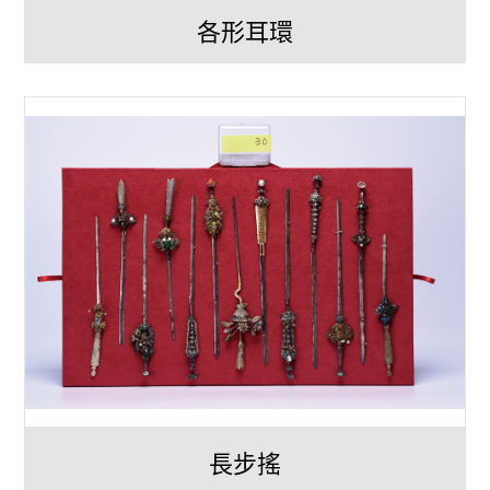
各形耳環
長步搖