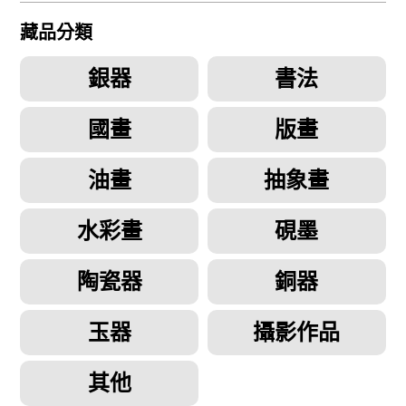
藏品分類
銀器
書法
國畫
版畫
油畫
抽象畫
水彩畫
硯墨
陶瓷器
銅器
玉器
攝影作品
其他