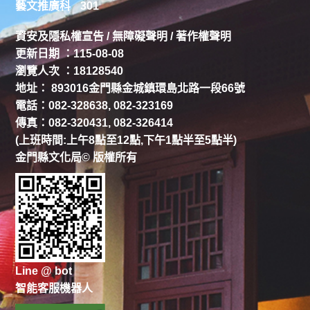
藝文推廣科
301
資安及隱私權宣告
/
無障礙聲明
/
著作權聲明
更新日期 ：115-08-08
瀏覽人次 ：18128540
地址： 893016金門縣金城鎮環島北路一段66號
電話：082-328638, 082-323169
傳真：082-320431, 082-326414
(上班時間:上午8點至12點,下午1點半至5點半)
金門縣文化局© 版權所有
Line @ bot
智能客服機器人