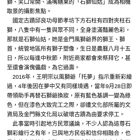
獅、笑口常開、滿嘴糖果的「石獅仙姑」成為相機
取景的攝影焦點。
國定古蹟邱良功母節孝坊下方石柱有四對夾柱石
獅，八隻中有一隻與眾不同，全身塗滿豔麗色彩，
那就是石獅仙姑，她是金門風獅爺界的獅王、獅
首，統管地區所有獅子塑像，生日是農曆八月十五
日，所以每逢中秋節，附近商家都會來祭拜它，甚
至還會演傀儡戲，為它過壽。
2016年，王明宗以風獅爺「托夢」指示重新彩繪
過，4年後因在夢中又有同樣境遇，當年9月28日即
帶領助手再替石獅爺換妝，原有藍色基調一變為綠
色，但在漆色大致完工之際，卻遭文化部所屬的文
資局及金門縣文化局以破壞古蹟為由要求停工。
此事當時引起地方民眾議論，不少人認為這尊石
獅彩繪行之有年，已與地方民俗和信仰相融合，也