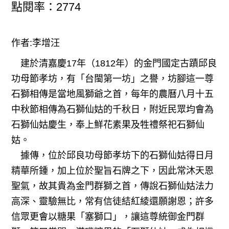
點閱率：2774
作者:李增汪
建於清嘉慶17年（1812年）的金門國定古蹟邱良
功母節孝坊，有「台閩第一坊」之譽，坊腳這一尊
石獅相傳是當地風獅爺之首，每年的農曆八月十五
中秋節相傳為石獅仙姑的千秋日，附近民眾均會為
石獅仙姑慶生，奉上鮮花素果及牲禮祭祀石獅仙
姑。
據傳，位於邱良功母節孝坊下的石獅仙姑得日月
精華所鍾，加上位於聖旨石牌之下，因此常沐天恩
聖氣，故其貴為金門群獅之首，傳說石獅仙姑法力
高深、靈驗無比，常有信徒結紅綾還願謝恩；許多
信眾更會以糖果「塞獅口」，讓這尊統御金門群