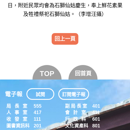
日，附近民眾均會為石獅仙姑慶生，奉上鮮花素果
及牲禮祭祀石獅仙姑。（李增汪攝）
回上一頁
TOP
回首頁
電子報
試閱
訂閱電子報
局 長 室
555
副 局 長 室
401
人 事 室
417
會 計 室
411
收 發 室
111
行 政 科
601
圖書資訊科
201
文化資產科
801