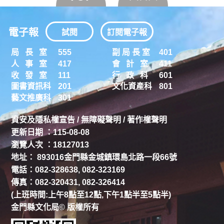
電子報
試閱
訂閱電子報
局 長 室
555
副 局 長 室
401
人 事 室
417
會 計 室
411
收 發 室
111
行 政 科
601
圖書資訊科
201
文化資產科
801
藝文推廣科
301
資安及隱私權宣告
/
無障礙聲明
/
著作權聲明
更新日期 ：115-08-08
瀏覽人次 ：18127013
地址： 893016金門縣金城鎮環島北路一段66號
電話：082-328638, 082-323169
傳真：082-320431, 082-326414
(上班時間:上午8點至12點,下午1點半至5點半)
金門縣文化局© 版權所有