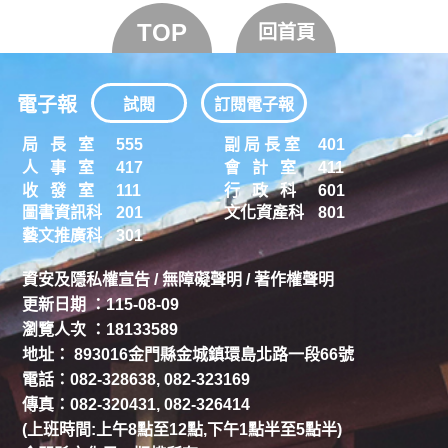
TOP
回首頁
電子報
試閱
訂閱電子報
局 長 室
555
副 局 長 室
401
人 事 室
417
會 計 室
411
收 發 室
111
行 政 科
601
圖書資訊科
201
文化資產科
801
藝文推廣科
301
資安及隱私權宣告
/
無障礙聲明
/
著作權聲明
更新日期 ：115-08-09
瀏覽人次 ：18133589
地址： 893016金門縣金城鎮環島北路一段66號
電話：082-328638, 082-323169
傳真：082-320431, 082-326414
(上班時間:上午8點至12點,下午1點半至5點半)