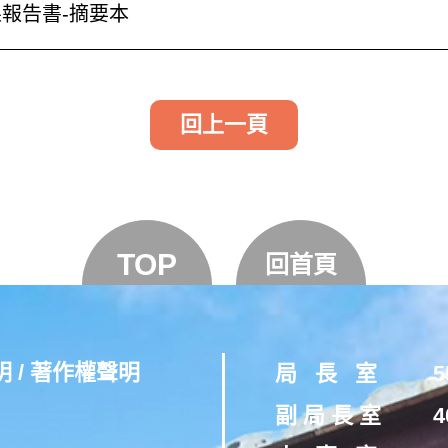
果報告書-摘要本
回上一頁
TOP
回首頁
明
/
著作權聲明
局 長 室
5
副 局 長 室
4