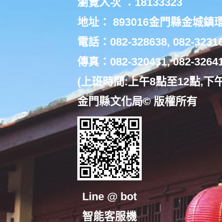
瀏覽人次 ：18133323
地址： 893016金門縣金城鎮
電話：082-328638, 082-3231
傳真：082-320431, 082-3264
(上班時間:上午8點至12點,下
金門縣文化局© 版權所有
Line @ bot
智能客服機