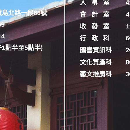
人 事 室
4
環島北路一段66號
會 計 室
4
69
收 發 室
1
14
行 政 科
6
午1點半至5點半)
圖書資訊科
2
文化資產科
8
藝文推廣科
3