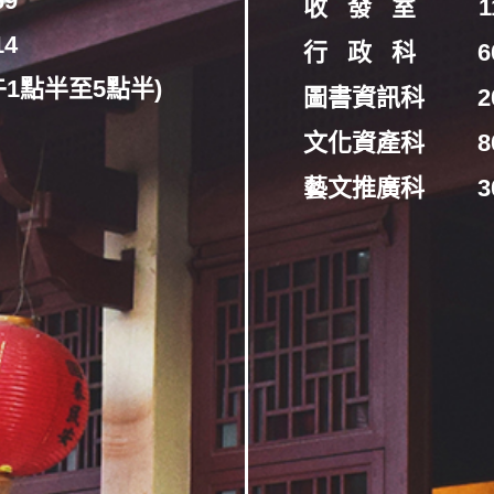
69
收 發 室
1
14
行 政 科
6
午1點半至5點半)
圖書資訊科
2
文化資產科
8
藝文推廣科
3