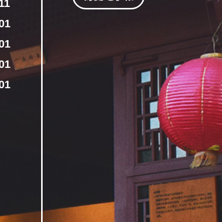
11
01
01
01
01