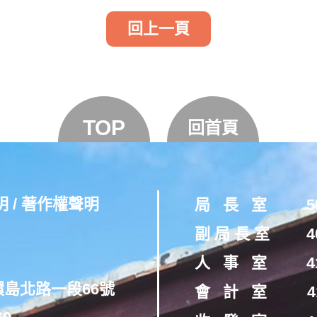
回上一頁
TOP
回首頁
明
/
著作權聲明
局 長 室
5
副 局 長 室
4
人 事 室
4
環島北路一段66號
會 計 室
4