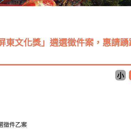
6屏東文化獎」遴選徵件案，惠請踴
小
遴選徵件乙案