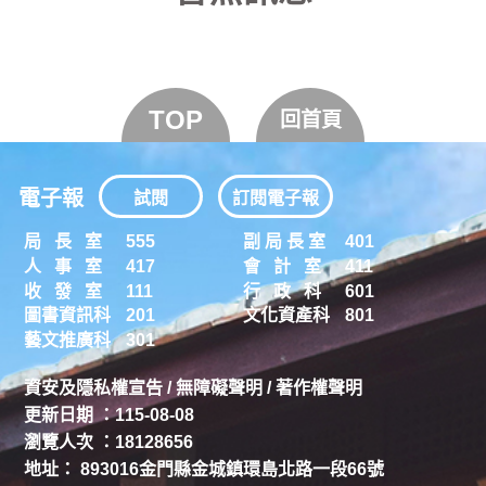
TOP
回首頁
電子報
試閱
訂閱電子報
局 長 室
555
副 局 長 室
401
人 事 室
417
會 計 室
411
收 發 室
111
行 政 科
601
圖書資訊科
201
文化資產科
801
藝文推廣科
301
資安及隱私權宣告
/
無障礙聲明
/
著作權聲明
更新日期 ：115-08-08
瀏覽人次 ：18128656
地址： 893016金門縣金城鎮環島北路一段66號