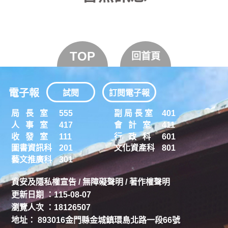
TOP
回首頁
電子報
試閱
訂閱電子報
局 長 室
555
副 局 長 室
401
人 事 室
417
會 計 室
411
收 發 室
111
行 政 科
601
圖書資訊科
201
文化資產科
801
藝文推廣科
301
資安及隱私權宣告
/
無障礙聲明
/
著作權聲明
更新日期 ：115-08-07
瀏覽人次 ：18126507
地址： 893016金門縣金城鎮環島北路一段66號