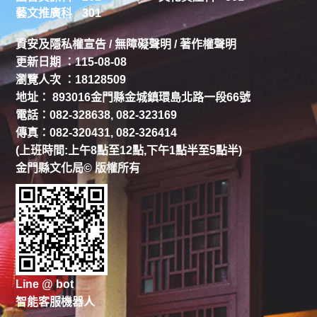
藝文推廣科
301
資安及隱私權宣告
/
無障礙聲明
/
著作權聲明
更新日期 ：115-08-08
瀏覽人次 ：18128509
地址： 893016金門縣金城鎮環島北路一段66號
電話：082-328638, 082-323169
傳真：082-320431, 082-326414
(上班時間:上午8點至12點,下午1點半至5點半)
金門縣文化局© 版權所有
Line @ bot
智能客服機器人