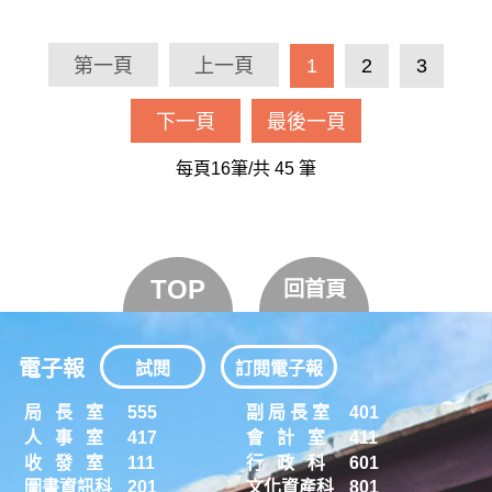
第一頁
上一頁
1
2
3
下一頁
最後一頁
每頁16筆/共
45
筆
TOP
回首頁
電子報
試閱
訂閱電子報
局 長 室
555
副 局 長 室
401
人 事 室
417
會 計 室
411
收 發 室
111
行 政 科
601
圖書資訊科
201
文化資產科
801