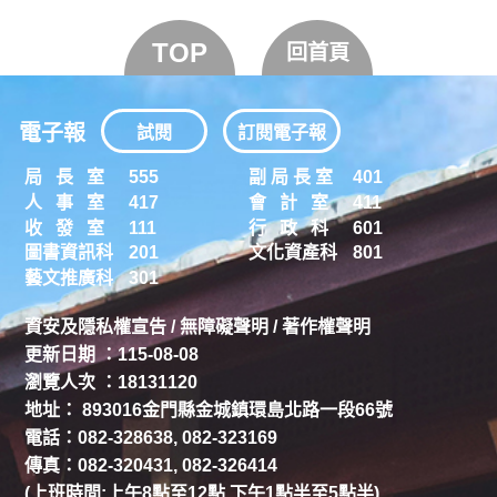
TOP
回首頁
電子報
試閱
訂閱電子報
局 長 室
555
副 局 長 室
401
人 事 室
417
會 計 室
411
收 發 室
111
行 政 科
601
圖書資訊科
201
文化資產科
801
藝文推廣科
301
資安及隱私權宣告
/
無障礙聲明
/
著作權聲明
更新日期 ：115-08-08
瀏覽人次 ：18131120
地址： 893016金門縣金城鎮環島北路一段66號
電話：082-328638, 082-323169
傳真：082-320431, 082-326414
(上班時間:上午8點至12點,下午1點半至5點半)