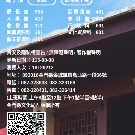
局 長 室
555
副 局 長 室
401
人 事 室
417
會 計 室
411
收 發 室
111
行 政 科
601
圖書資訊科
201
文化資產科
801
藝文推廣科
301
資安及隱私權宣告
/
無障礙聲明
/
著作權聲明
更新日期 ：115-08-08
瀏覽人次 ：18129212
地址： 893016金門縣金城鎮環島北路一段66號
電話：082-328638, 082-323169
傳真：082-320431, 082-326414
(上班時間:上午8點至12點,下午1點半至5點半)
金門縣文化局© 版權所有