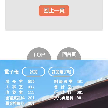
回上一頁
TOP
回首頁
電子報
試閱
訂閱電子報
局 長 室
555
副 局 長 室
401
人 事 室
417
會 計 室
411
收 發 室
111
行 政 科
601
圖書資訊科
201
文化資產科
801
藝文推廣科
301